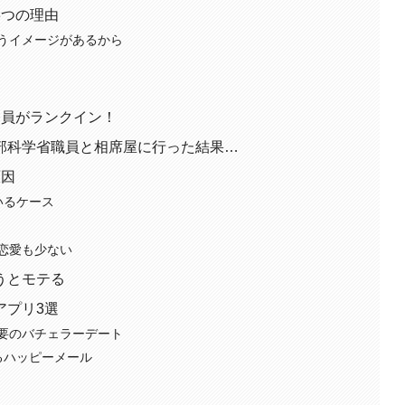
3つの理由
うイメージがあるから
務員がランクイン！
部科学省職員と相席屋に行った結果…
原因
いるケース
恋愛も少ない
うとモテる
アプリ3選
要のバチェラーデート
えるハッピーメール