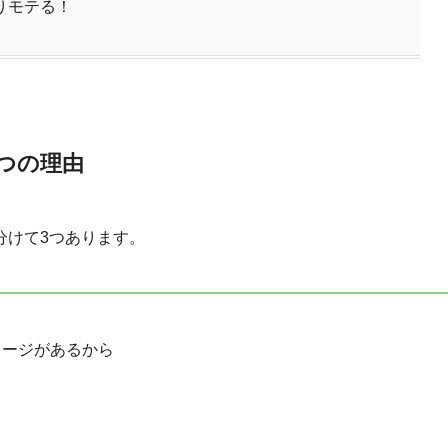
りモテる！
つの理由
分けて3つあります。
メージがあるから